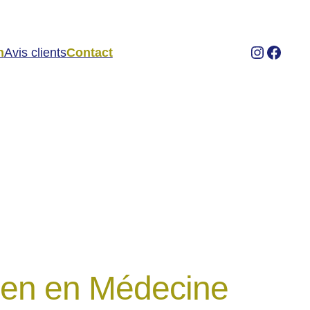
Instagr
Faceb
n
Avis clients
Contact
cien en Médecine