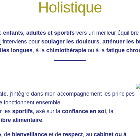
Holistique
ne
enfants, adultes et sportifs
vers un meilleur équilibre
 j’interviens pour
soulager les douleurs
,
atténuer les b
ies longues
, à la
chimiothérapie
ou à la
fatigue chro
ale
, j’intègre dans mon accompagnement les principes
ie fonctionnent ensemble.
r les
sportifs
, axé sur la
confiance en soi
, la
libre alimentaire
.
e
, de
bienveillance
et de
respect
, au
cabinet ou à